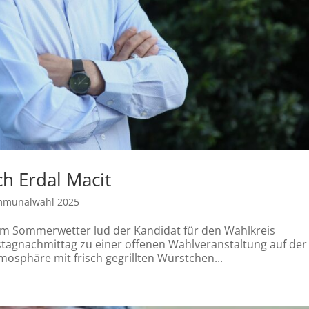
h Erdal Macit
munalwahl 2025
em Sommerwetter lud der Kandidat für den Wahlkreis
stagnachmittag zu einer offenen Wahlveranstaltung auf der
osphäre mit frisch gegrillten Würstchen...