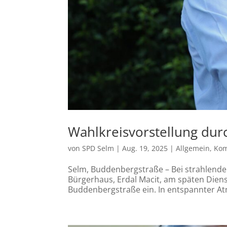
Wahlkreisvorstellung durc
von
SPD Selm
|
Aug. 19, 2025
|
Allgemein
,
Kom
Selm, Buddenbergstraße – Bei strahlend
Bürgerhaus, Erdal Macit, am späten Dien
Buddenbergstraße ein. In entspannter Atm