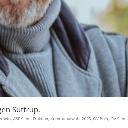
en Suttrup.
gemein
,
ASF Selm
,
Fraktion
,
Kommunalwahl 2025
,
OV Bork
,
OV Selm
,