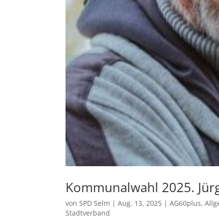
Kommunalwahl 2025. Jürg
von
SPD Selm
|
Aug. 13, 2025
|
AG60plus
,
All
Stadtverband