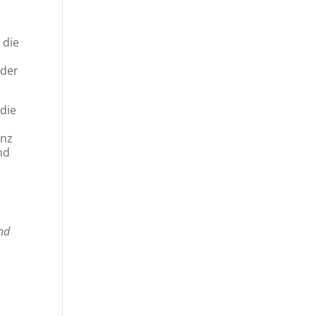
 die
 der
 die
anz
nd
und